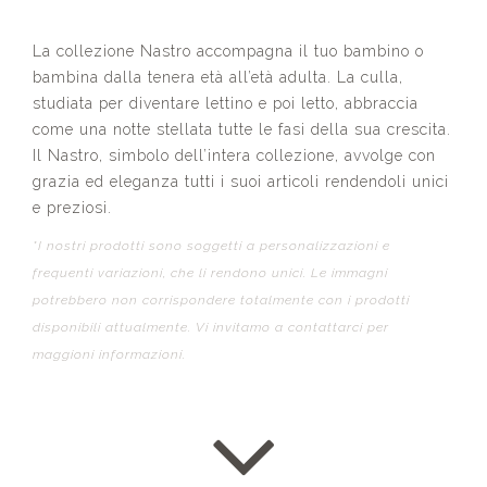
La collezione Nastro accompagna il tuo bambino o
bambina dalla tenera età all’età adulta. La culla,
studiata per diventare lettino e poi letto, abbraccia
come una notte stellata tutte le fasi della sua crescita.
Il Nastro, simbolo dell’intera collezione, avvolge con
grazia ed eleganza tutti i suoi articoli rendendoli unici
e preziosi.
*I nostri prodotti sono soggetti a personalizzazioni e
frequenti variazioni, che li rendono unici. Le immagni
potrebbero non corrispondere totalmente con i prodotti
disponibili attualmente. Vi invitamo a contattarci per
maggioni informazioni.