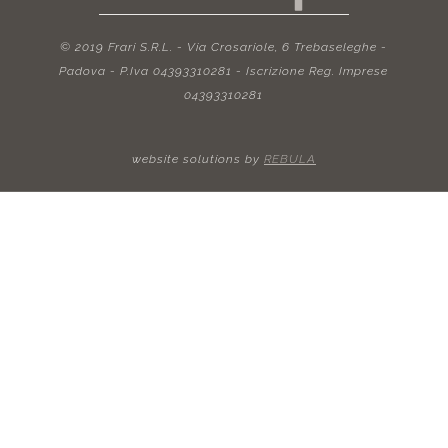
© 2019 Frari S.R.L. - Via Crosariole, 6 Trebaseleghe -
Padova - P.Iva 04393310281 - Iscrizione Reg. Imprese
04393310281
website solutions by
REBULA