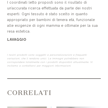
I coordinati letto proposti sono il risultato di
un’accurata ricerca effettuata da parte dei nostri
esperti. Ogni tessuto è stato scelto in quanto
appropriato per bambini di tenera età, funzionale
alle esigenze di ogni mamma e ottimale per la sua
resa estetica.
LAVAGGIO
I nostri prodotti sono soggetti a personalizzazioni e frequenti
variazioni, che li rendono unici. Le immagni potrebbero non
corrispondere totalmente con i prodotti disponibili attualmente. Vi
invitamo a contattarci per maggioni informazioni.
CORRELATI