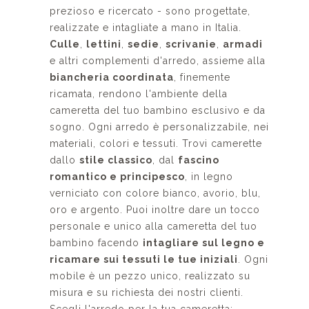
prezioso e ricercato - sono progettate,
realizzate e intagliate a mano in Italia.
Culle
,
lettini
,
sedie
,
scrivanie
,
armadi
e altri complementi d'arredo
, assieme alla
biancheria coordinata
, finemente
ricamata, rendono l'ambiente della
cameretta del tuo bambino esclusivo e da
sogno. Ogni arredo è personalizzabile, nei
materiali, colori e tessuti. Trovi camerette
dallo
stile classico
, dal
fascino
romantico e principesco
, in legno
verniciato con colore bianco, avorio, blu,
oro e argento. Puoi inoltre dare un tocco
personale e unico alla cameretta del tuo
bambino facendo
intagliare sul legno e
ricamare sui tessuti le tue iniziali
. Ogni
mobile è un pezzo unico, realizzato su
misura e su richiesta dei nostri clienti.
Scegli l'arredo per la tua cameretta: