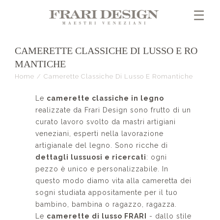
×
☰
CAMERETTE CLASSICHE DI LUSSO E RO
MANTICHE
Home
/
Camerette Classiche Di Lusso E Romantiche
Le
camerette classiche in legno
realizzate da Frari Design sono frutto di un
curato lavoro svolto da mastri artigiani
veneziani, esperti nella lavorazione
artigianale del legno. Sono ricche di
dettagli lussuosi e ricercati
: ogni
pezzo è unico e personalizzabile. In
questo modo diamo vita alla cameretta dei
sogni studiata appositamente per il tuo
bambino, bambina o ragazzo, ragazza.
Le
camerette di lusso FRARI
- dallo stile