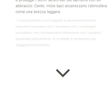
e protegge i sonni sereni del tuo bambino con un
abbraccio. Cento, mille baci accarezzano l’atmosfera
come una brezza leggera.
*I nostri prodotti sono soggetti a personalizzazioni e
frequenti variazioni, che li rendono unici. Le immagni
potrebbero non corrispondere totalmente con i prodotti
disponibili attualmente. Vi invitamo a contattarci per
maggioni informazioni.