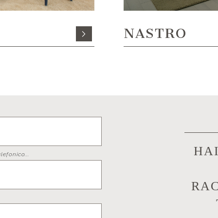
NASTRO
.
HA
lefonico...
RAC