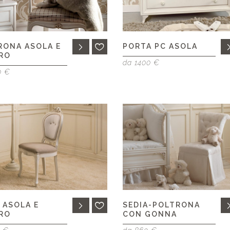
RONA ASOLA E
PORTA PC ASOLA
RO
da 1400 €
0 €
 ASOLA E
SEDIA-POLTRONA
RO
CON GONNA