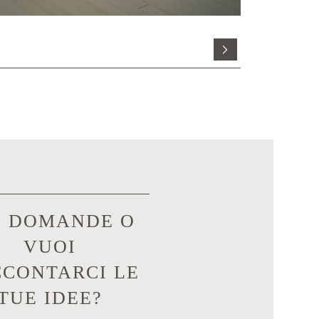
RO
I DOMANDE O
VUOI
CONTARCI LE
TUE IDEE?