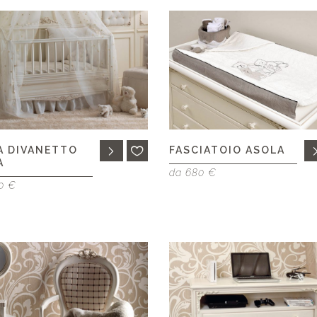
A DIVANETTO
FASCIATOIO ASOLA
A
da 680 €
0 €