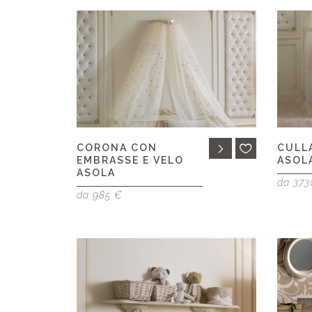
CORONA CON
CULL
EMBRASSE E VELO
ASOL
ASOLA
da 373
da 985 €