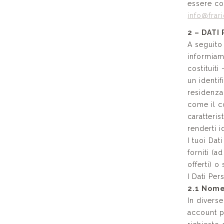
essere con
info@frar
2 – DAT
A seguito 
informiam
costituiti
un identif
residenza,
come il c
caratteris
renderti i
I tuoi Da
forniti (a
offerti) 
I Dati Per
2.1 Nome,
In diverse
account pe