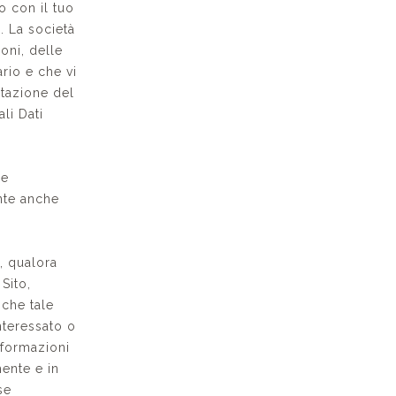
o con il tuo
. La società
oni, delle
rio e che vi
stazione del
li Dati
re
nte anche
o, qualora
 Sito,
 che tale
nteressato o
informazioni
mente e in
se