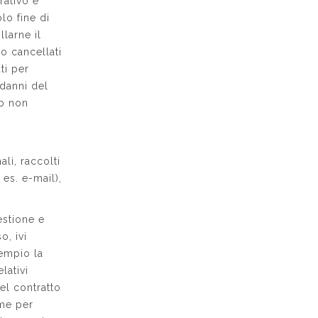
rativo e
lo fine di
llarne il
o cancellati
ti per
 danni del
eb non
ali, raccolti
 es. e-mail),
estione e
o, ivi
sempio la
lativi
el contratto
ome per