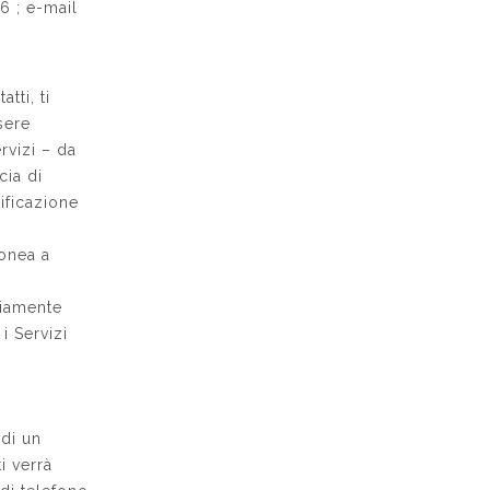
 6 ; e-mail
tti, ti
sere
rvizi – da
cia di
ificazione
donea a
riamente
i Servizi
 di un
ti verrà