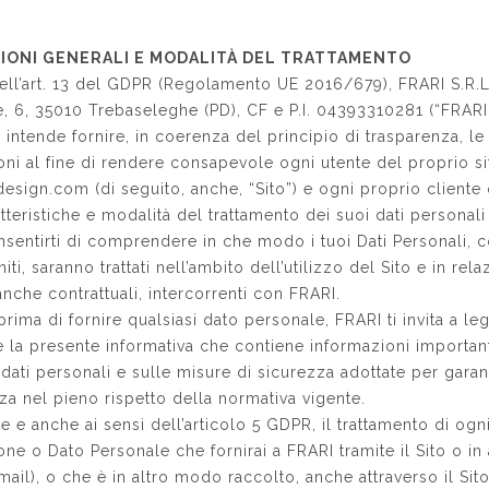
ZIONI GENERALI E MODALITÀ DEL TRATTAMENTO
dell’art. 13 del GDPR (Regolamento UE 2016/679), FRARI S.R.L
e, 6, 35010 Trebaseleghe (PD), CF e P.I. 04393310281 (“FRARI
, intende fornire, in coerenza del principio di trasparenza, l
oni al fine di rendere consapevole ogni utente del proprio s
esign.com (di seguito, anche, “Sito”) e ogni proprio cliente 
tteristiche e modalità del trattamento dei suoi dati personali
onsentirti di comprendere in che modo i tuoi Dati Personali, 
niti, saranno trattati nell’ambito dell’utilizzo del Sito e in rela
anche contrattuali, intercorrenti con FRARI.
prima di fornire qualsiasi dato personale, FRARI ti invita a l
e la presente informativa che contiene informazioni important
 dati personali e sulle misure di sicurezza adottate per garan
zza nel pieno rispetto della normativa vigente.
e e anche ai sensi dell’articolo 5 GDPR, il trattamento di ogn
one o Dato Personale che fornirai a FRARI tramite il Sito o i
mail), o che è in altro modo raccolto, anche attraverso il Sito