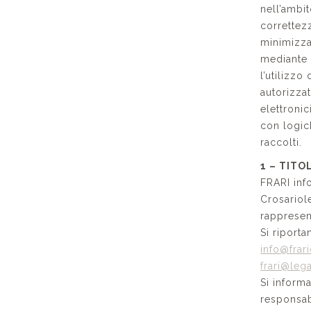
nell’ambit
correttezz
minimizzaz
mediante 
l’utilizzo
autorizzat
elettroni
con logich
raccolti.
1 – TIT
FRARI info
Crosariol
rappresent
Si riporta
info@frar
frari@lega
Si informa
responsab