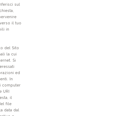
ferisci sul
chiesta,
pervenire
averso il tuo
ili in
o del Sito
li la cui
ernet. Si
eressati
orazioni ed
enti. In
dei computer
ne URI
sta, il
el file
ta data dal