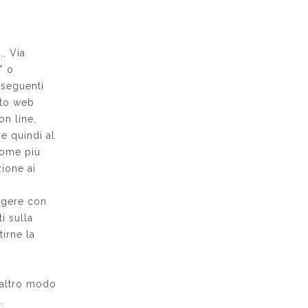
., Via
” o
e seguenti
ito web
on line,
 e quindi al
come più
zione ai
eggere con
i sulla
tirne la
i
n altro modo
,