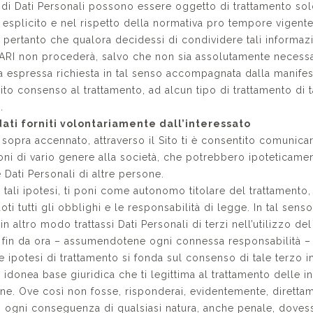
 di Dati Personali possono essere oggetto di trattamento sol
esplicito e nel rispetto della normativa pro tempore vigente
a pertanto che qualora decidessi di condividere tali informazi
ARI non procederà, salvo che non sia assolutamente necessa
ua espressa richiesta in tal senso accompagnata dalla manife
ito consenso al trattamento, ad alcun tipo di trattamento di ta
.
 dati forniti volontariamente dall’interessato
sopra accennato, attraverso il Sito ti è consentito comunica
oni di vario genere alla società, che potrebbero ipoteticame
 Dati Personali di altre persone.
 tali ipotesi, ti poni come autonomo titolare del trattamento,
i tutti gli obblighi e le responsabilità di legge. In tal sens
 in altro modo trattassi Dati Personali di terzi nell’utilizzo del
i fin da ora – assumendotene ogni connessa responsabilità –
e ipotesi di trattamento si fonda sul consenso di tale terzo i
a idonea base giuridica che ti legittima al trattamento delle 
one. Ove così non fosse, risponderai, evidentemente, diretta
i ogni conseguenza di qualsiasi natura, anche penale, doves