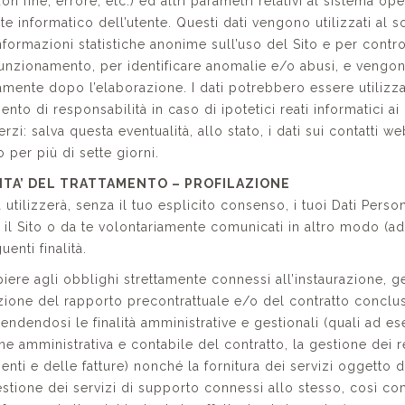
on fine, errore, etc.) ed altri parametri relativi al sistema ope
te informatico dell’utente. Questi dati vengono utilizzati al so
nformazioni statistiche anonime sull’uso del Sito e per contro
funzionamento, per identificare anomalie e/o abusi, e vengon
mente dopo l’elaborazione. I dati potrebbero essere utilizza
ento di responsabilità in caso di ipotetici reati informatici ai
terzi: salva questa eventualità, allo stato, i dati sui contatti w
 per più di sette giorni.
LITA’ DEL TRATTAMENTO – PROFILAZIONE
 utilizzerà, senza il tuo esplicito consenso, i tuoi Dati Person
 il Sito o da te volontariamente comunicati in altro modo (ad
uenti finalità.
ere agli obblighi strettamente connessi all’instaurazione, g
ione del rapporto precontrattuale e/o del contratto conclus
ndendosi le finalità amministrative e gestionali (quali ad e
ne amministrativa e contabile del contratto, la gestione dei re
nti e delle fatture) nonché la fornitura dei servizi oggetto d
estione dei servizi di supporto connessi allo stesso, così c