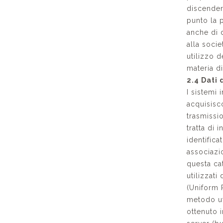
discender
punto la 
anche di 
alla socie
utilizzo d
materia di
2.4 Dati
I sistemi
acquisisc
trasmissio
tratta di
identific
associazio
questa cat
utilizzati
(Uniform R
metodo uti
ottenuto i