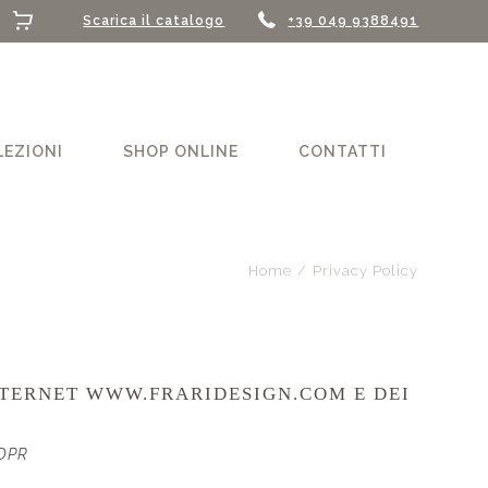
Scarica il catalogo
+39 049 9388491
LEZIONI
SHOP ONLINE
CONTATTI
Home
/
Privacy Policy
INTERNET WWW.FRARIDESIGN.COM E DEI
GDPR