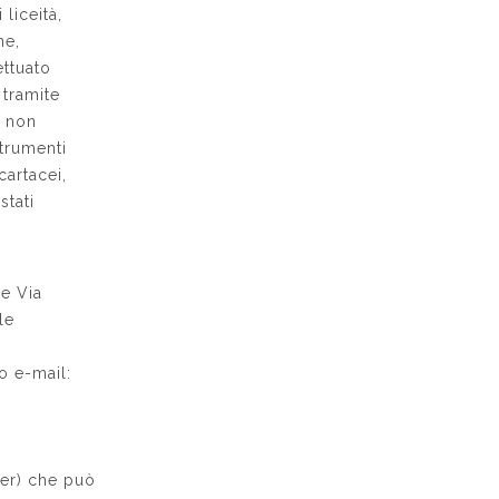
 liceità,
ne,
ettuato
 tramite
o non
strumenti
cartacei,
stati
de Via
le
zo e-mail:
cer) che può