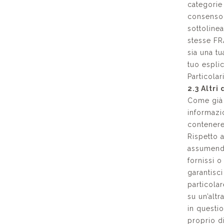
categorie
consenso 
sottoline
stesse FR
sia una t
tuo esplic
Particolari
2.3 Altri
Come già 
informazi
contenere
Rispetto a
assumendot
fornissi o
garantisc
particolar
su un’altr
in questi
proprio d