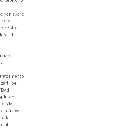
di telefono,
he venissero
cietà
 potrebbe
erai di
rvizio
ro
trattamento
zzarli per
“Dati
 opinioni
le, dati
ona fisica,
della
eciali