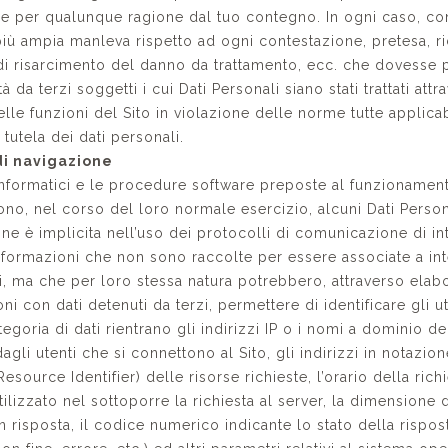
e per qualunque ragione dal tuo contegno. In ogni caso, con
più ampia manleva rispetto ad ogni contestazione, pretesa, ri
di risarcimento del danno da trattamento, ecc. che dovesse 
tà da terzi soggetti i cui Dati Personali siano stati trattati attr
elle funzioni del Sito in violazione delle norme tutte applicab
 tutela dei dati personali.
 di navigazione
 informatici e le procedure software preposte al funzionament
ono, nel corso del loro normale esercizio, alcuni Dati Persona
ne è implicita nell’uso dei protocolli di comunicazione di int
 informazioni che non sono raccolte per essere associate a int
ati, ma che per loro stessa natura potrebbero, attraverso elab
ni con dati detenuti da terzi, permettere di identificare gli ut
egoria di dati rientrano gli indirizzi IP o i nomi a dominio 
 dagli utenti che si connettono al Sito, gli indirizzi in notazio
esource Identifier) delle risorse richieste, l’orario della richie
lizzato nel sottoporre la richiesta al server, la dimensione d
n risposta, il codice numerico indicante lo stato della rispos