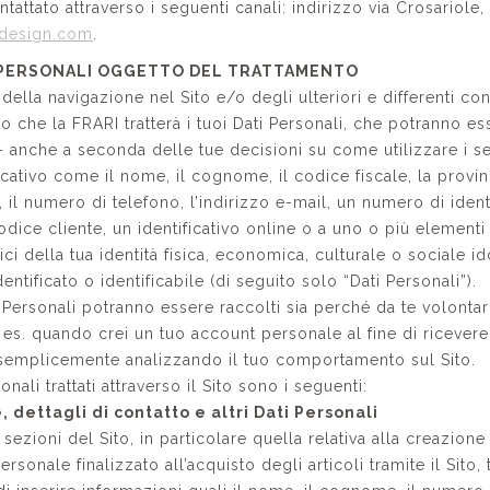
tattato attraverso i seguenti canali: indirizzo via Crosariole,
idesign.com
.
I PERSONALI OGGETTO DEL TRATTAMENTO
della navigazione nel Sito e/o degli ulteriori e differenti conta
o che la FRARI tratterà i tuoi Dati Personali, che potranno es
 – anche a seconda delle tue decisioni su come utilizzare i se
icativo come il nome, il cognome, il codice fiscale, la provin
 il numero di telefono, l’indirizzo e-mail, un numero di ident
odice cliente, un identificativo online o a uno o più elementi
tici della tua identità fisica, economica, culturale o sociale i
dentificato o identificabile (di seguito solo “Dati Personali”).
ti Personali potranno essere raccolti sia perché da te volonta
d es. quando crei un tuo account personale al fine di ricevere 
o semplicemente analizzando il tuo comportamento sul Sito.
sonali trattati attraverso il Sito sono i seguenti:
 dettagli di contatto e altri Dati Personali
 sezioni del Sito, in particolare quella relativa alla creazione
rsonale finalizzato all’acquisto degli articoli tramite il Sito, 