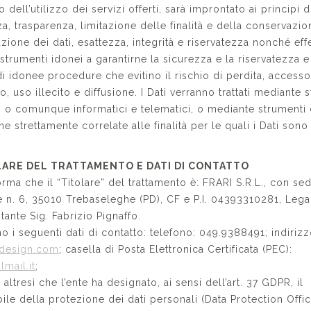
o dell’utilizzo dei servizi offerti, sarà improntato ai principi di
a, trasparenza, limitazione delle finalità e della conservazio
ione dei dati, esattezza, integrità e riservatezza nonché eff
strumenti idonei a garantirne la sicurezza e la riservatezza e
 di idonee procedure che evitino il rischio di perdita, access
o, uso illecito e diffusione. I Dati verranno trattati mediante 
ci o comunque informatici e telematici, o mediante strumenti 
e strettamente correlate alle finalità per le quali i Dati sono 
OLARE DEL TRATTAMENTO E DATI DI CONTATTO
rma che il “Titolare” del trattamento è: FRARI S.R.L., con se
e n. 6, 35010 Trebaseleghe (PD), CF e P.I. 04393310281, Lega
ante Sig. Fabrizio Pignaffo.
no i seguenti dati di contatto: telefono: 049.9388491; indiriz
idesign.com
; casella di Posta Elettronica Certificata (PEC):
lmail.it
;
 altresì che l’ente ha designato, ai sensi dell’art. 37 GDPR, il
ile della protezione dei dati personali (Data Protection Offi