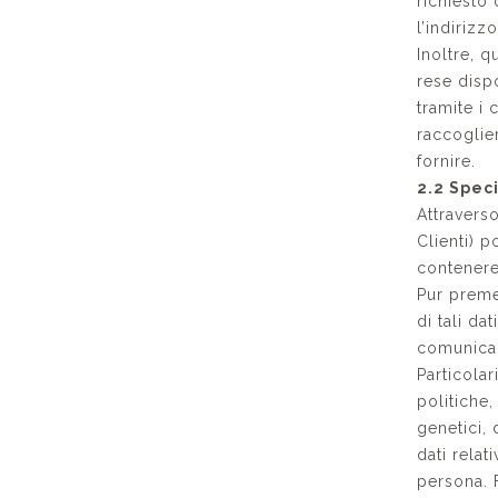
richiesto 
l’indirizz
Inoltre, 
rese disp
tramite i 
raccoglier
fornire.
2.2 Speci
Attraverso
Clienti) p
contenere 
Pur preme
di tali da
comunicar
Particolar
politiche,
genetici, 
dati relat
persona. F