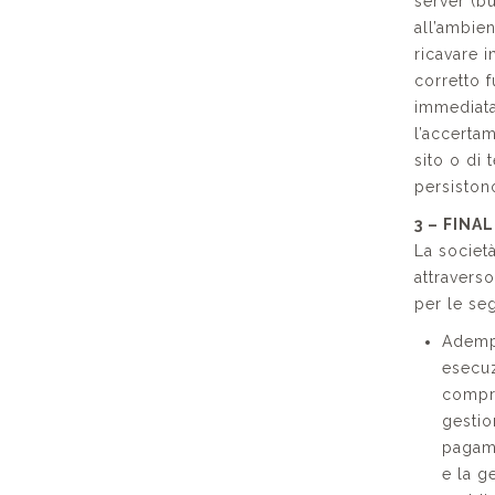
server (bu
all’ambien
ricavare i
corretto 
immediata
l’accertam
sito o di 
persistono
3 – FINA
La società
attraverso
per le seg
Adempi
esecuz
compre
gestio
pagame
e la g