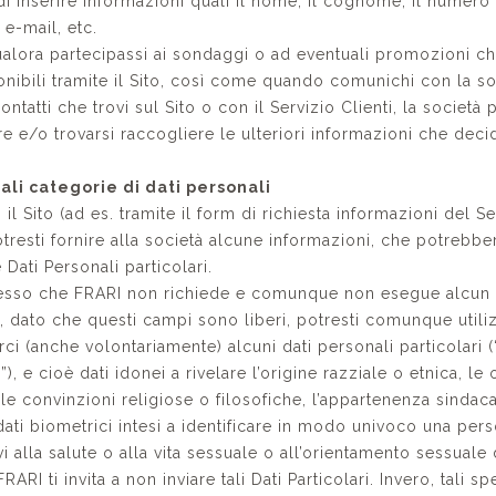
di inserire informazioni quali il nome, il cognome, il numero 
o e-mail, etc.
qualora partecipassi ai sondaggi o ad eventuali promozioni c
onibili tramite il Sito, così come quando comunichi con la so
contatti che trovi sul Sito o con il Servizio Clienti, la società
e e/o trovarsi raccogliere le ulteriori informazioni che decid
ali categorie di dati personali
 il Sito (ad es. tramite il form di richiesta informazioni del Se
otresti fornire alla società alcune informazioni, che potrebbe
Dati Personali particolari.
sso che FRARI non richiede e comunque non esegue alcun 
ti, dato che questi campi sono liberi, potresti comunque utili
ci (anche volontariamente) alcuni dati personali particolari (
i”), e cioè dati idonei a rivelare l’origine razziale o etnica, le
 le convinzioni religiose o filosofiche, l’appartenenza sindaca
dati biometrici intesi a identificare in modo univoco una pers
ivi alla salute o alla vita sessuale o all’orientamento sessuale 
RARI ti invita a non inviare tali Dati Particolari. Invero, tali sp