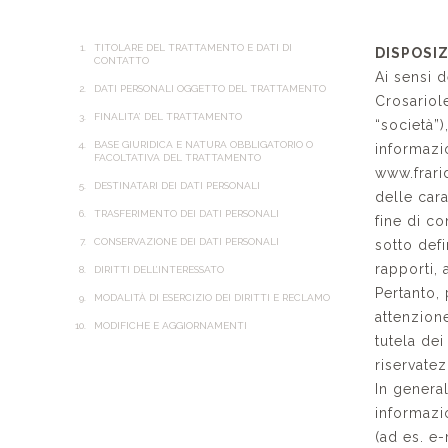
TITOLARE DEL TRATTAMENTO E DATI DI
DISPOSI
CONTATTO
Ai sensi 
DATI PERSONALI OGGETTO DEL TRATTAMENTO
Crosariol
FINALITA’ DEL TRATTAMENTO
“società”)
BASE GIURIDICA E NATURA OBBLIGATORIO O
informazi
FACOLTATIVA DEL TRATTAMENTO
www.frarid
DESTINATARI DEI DATI PERSONALI
delle cara
TRASFERIMENTO DEI DATI PERSONALI
fine di c
CONSERVAZIONE DEI DATI PERSONALI
sotto defi
rapporti, 
DIRITTI DELL’INTERESSATO
Pertanto, 
MODALITÀ DI ESERCIZIO DEI DIRITTI E RECLAMO
attenzion
MODIFICHE E AGGIORNAMENTI
tutela dei
riservate
In general
informazi
(ad es. e-