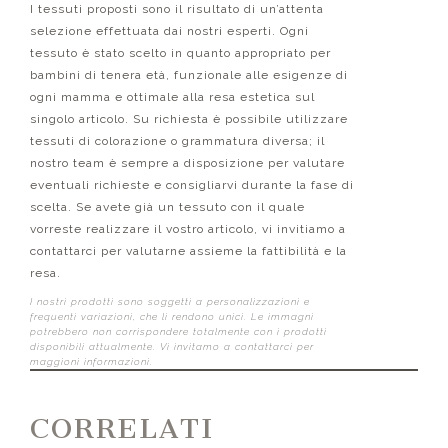
I tessuti proposti sono il risultato di un’attenta
selezione effettuata dai nostri esperti. Ogni
tessuto è stato scelto in quanto appropriato per
bambini di tenera età, funzionale alle esigenze di
ogni mamma e ottimale alla resa estetica sul
singolo articolo. Su richiesta è possibile utilizzare
tessuti di colorazione o grammatura diversa; il
nostro team è sempre a disposizione per valutare
eventuali richieste e consigliarvi durante la fase di
scelta. Se avete già un tessuto con il quale
vorreste realizzare il vostro articolo, vi invitiamo a
contattarci per valutarne assieme la fattibilità e la
resa.
I nostri prodotti sono soggetti a personalizzazioni e
frequenti variazioni, che li rendono unici. Le immagni
potrebbero non corrispondere totalmente con i prodotti
disponibili attualmente. Vi invitamo a contattarci per
maggioni informazioni.
CORRELATI