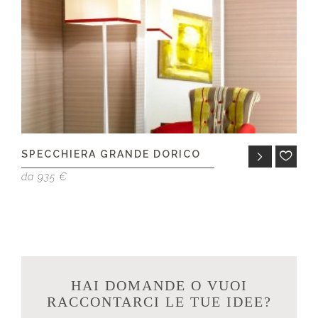
SPECCHIERA GRANDE DORICO
S
da 935 €
da
HAI DOMANDE O VUOI
RACCONTARCI LE TUE IDEE?